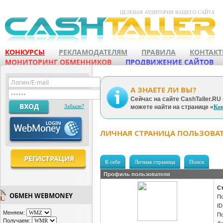
ЦЕЛЕВАЯ АУДИТОРИЯ ВАШЕГО САЙТА
КОНКУРСЫ
РЕКЛАМОДАТЕЛЯМ
ПРАВИЛА
КОНТАК
МОНИТОРИНГ ОБМЕННИКОВ
ПРОДВИЖЕНИЕ САЙТОВ
А ЗНАЕТЕ ЛИ ВЫ?
Сейчас на сайте CashTaller.R
Забыли?
можете найти на странице
Ко
ЛИЧНАЯ СТРАНИЦА ПОЛЬЗОВАТЕ
К себе
Личная страница
Поиск
Профиль пользователя
Ст
ОБМЕН WEBMONEY
По
ID
Меняем:
По
Получаем: