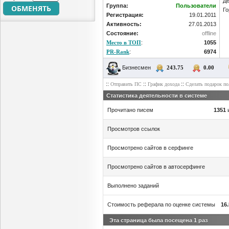
Де
Группа:
Пользователи
Го
Регистрация:
19.01.2011
Активность:
27.01.2013
Состояние:
offline
Место в ТОП
:
1055
PR-Rank
:
6974
Бизнесмен
243.75
0.00
::
::
::
Отправить ПС
График дохода
Сделать подарок по
Статистика деятельности в системе
Прочитано писем
1351
Просмотров ссылок
Просмотрено сайтов в серфинге
Просмотрено сайтов в автосерфинге
Выполнено заданий
Стоимость реферала по оценке системы
16
Эта страница была посещена
1
раз