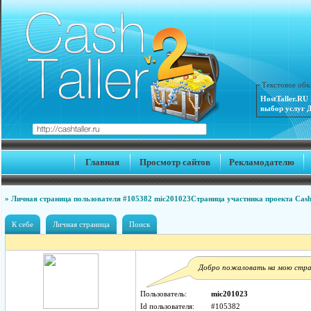
Текстовое объ
HostTaller.RU
выбор услуг Д
Главная
Просмотр сайтов
Рекламодателю
» Личная страница пользователя #105382 mic201023
Страница участника проекта Cash
К себе
Личная страница
Поиск
Добро пожаловать на мою стра
Пользователь:
mic201023
Id пользователя:
#105382