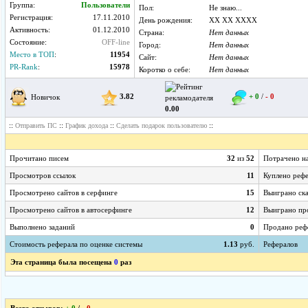
Группа:
Пользователи
Пол:
Не знаю...
Регистрация:
17.11.2010
День рождения:
XX XX XXXX
Активность:
01.12.2010
Страна:
Нет данных
Состояние:
OFF-line
Город:
Нет данных
Место в ТОП
:
11954
Сайт:
Нет данных
PR-Rank
:
15978
Коротко о себе:
Нет данных
3.82
+ 0
/
- 0
Новичок
0.00
::
::
::
::
Отправить ПС
График дохода
Сделать подарок пользователю
Прочитано писем
32
из
52
Потрачено н
Просмотров ссылок
11
Куплено реф
Просмотрено сайтов в серфинге
15
Выиграно ск
Просмотрено сайтов в автосерфинге
12
Выиграно пр
Выполнено заданий
0
Продано реф
Стоимость реферала по оценке системы
1.13
руб.
Рефералов
Эта страница была посещена
0
раз