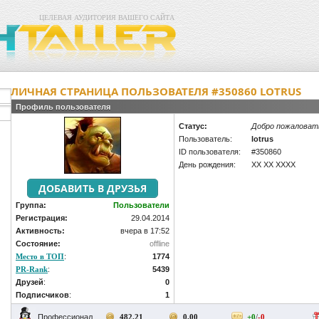
ЦЕЛЕВАЯ АУДИТОРИЯ ВАШЕГО САЙТА
ЛИЧНАЯ СТРАНИЦА ПОЛЬЗОВАТЕЛЯ #350860 LOTRUS
Профиль пользователя
Статус:
Добро пожаловат
Пользователь:
lotrus
ID пользователя:
#350860
День рождения:
XX XX XXXX
Группа:
Пользователи
Регистрация:
29.04.2014
Активность:
вчера в 17:52
Состояние:
offline
Место в ТОП
:
1774
PR-Rank
:
5439
Друзей
:
0
Подписчиков
:
1
/sait1/index.html
Профессионал
482.21
0.00
+0
/
-0