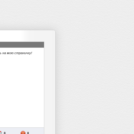
CashTaller
ь на мою страничку!
0
0