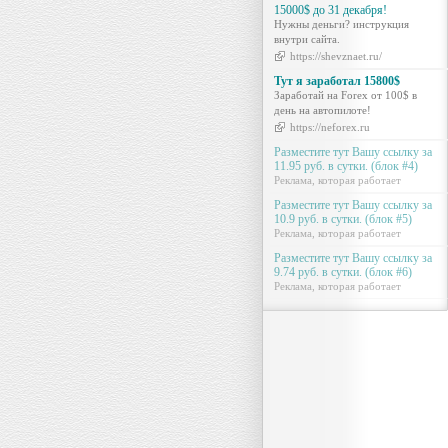
15000$ до 31 декабря!
Нужны деньги? инструкция
внутри сайта.
https://shevznaet.ru/
Тут я заработал 15800$
Заработай на Forex от 100$ в
день на автопилоте!
https://neforex.ru
Разместите тут Вашу ссылку за
11.95 руб. в сутки. (блок #4)
Реклама, которая работает
Разместите тут Вашу ссылку за
10.9 руб. в сутки. (блок #5)
Реклама, которая работает
Разместите тут Вашу ссылку за
9.74 руб. в сутки. (блок #6)
Реклама, которая работает