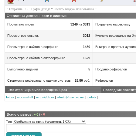
::
::
::
::
Отправить ПС
График дохода
Сделать подарок пользователю
Статистика деятельности в системе
Прочитано писем
3249
из
3313
Потрачено на рекламу
Просмотров ссылок
3012
Куплено рефералов на би
Просмотрено сайтов в серфинге
1480
Выиграно простых аукци
Просмотрено сайтов в автосерфинге
1629
Выполнено заданий
5
Продано рефералов
Стоимость реферала по оценке системы
28.80
руб.
Рефералов
Эта страница была посещена
5
раз
Последние посетит
lotrus
|
successefull
|
seruv@bk.ru
|
admin@maviko.net
|
x-dots
|
Всего отзывов:
+ 0
/
- 0
Тип