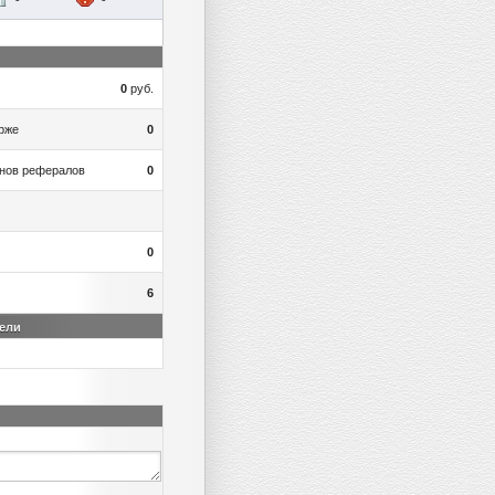
0
руб.
рже
0
онов рефералов
0
0
6
ели