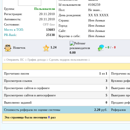
Id пользователя:
#106259
Группа:
Пользователи
Пол:
Не знаю...
Регистрация:
20.11.2010
День рождения:
XX XX XXXX
Активность:
20.11.2010
Страна:
Нет данных
Состояние:
OFF-line
Город:
Нет данных
Место в ТОП
:
13603
Сайт:
Нет данных
PR-Rank
:
25138
Коротко о себе:
Нет данных
1.24
+ 0
/
- 0
Новичок
0.00
::
::
::
::
Отправить ПС
График дохода
Сделать подарок пользователю
Прочитано писем
1
из
1
Потрачено н
Просмотров ссылок
3
Куплено реф
Просмотрено сайтов в серфинге
3
Выиграно ск
Просмотрено сайтов в автосерфинге
5
Выиграно пр
Выполнено заданий
0
Продано реф
Стоимость реферала по оценке системы
2.20
руб.
Рефералов
Эта страница была посещена
0
раз