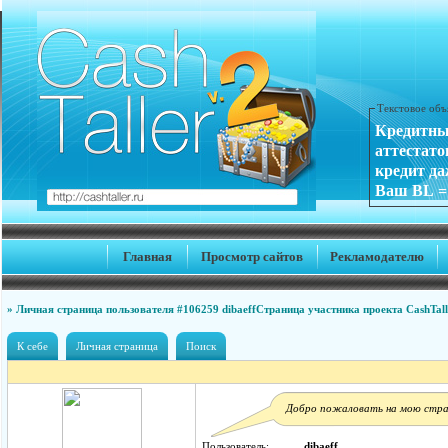
Текстовое объ
Кредитны
аттестат
кредит да
Ваш BL = 
Главная
Просмотр сайтов
Рекламодателю
» Личная страница пользователя #106259 dibaeff
Страница участника проекта CashTall
К себе
Личная страница
Поиск
Добро пожаловать на мою стра
Пользователь:
dibaeff