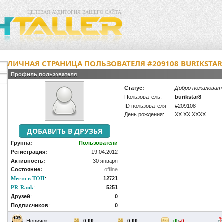
ЦЕЛЕВАЯ АУДИТОРИЯ ВАШЕГО САЙТА
ЛИЧНАЯ СТРАНИЦА ПОЛЬЗОВАТЕЛЯ #209108 BURIKSTAR
Профиль пользователя
Статус:
Добро пожаловат
Пользователь:
burikstar8
ID пользователя:
#209108
День рождения:
XX XX XXXX
Группа:
Пользователи
Регистрация:
19.04.2012
Активность:
30 января
Состояние:
offline
Место в ТОП
:
12721
PR-Rank
:
5251
Друзей
:
0
Подписчиков
:
0
Новичок
0.00
0.00
+0
/
-0