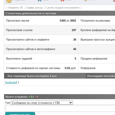
::
::
::
::
Отправить ПС
График дохода
Сделать подарок пользователю
Статистика деятельности в системе
Прочитано писем
1465
из
3681
Потрачено на рекламу
06rub/affiliate?affiliate_id=26621&subid1;=casht&subid2;=Olymp
Просмотров ссылок
187
Куплено рефералов на би
Просмотрено сайтов в серфинге
36
Выиграно простых аукци
Просмотрено сайтов в автосерфинге
46
Выполнено заданий
5
Продано рефералов
Стоимость реферала по оценке системы
0.55
руб.
Рефералов
Эта страница была посещена
1
раз
Последние посетит
burikstar8
|
Всего отзывов:
+ 0
/
- 0
Тип