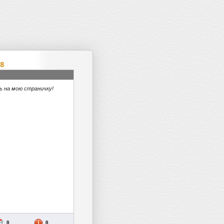
CashTaller
8
ь на мою страничку!
0
0