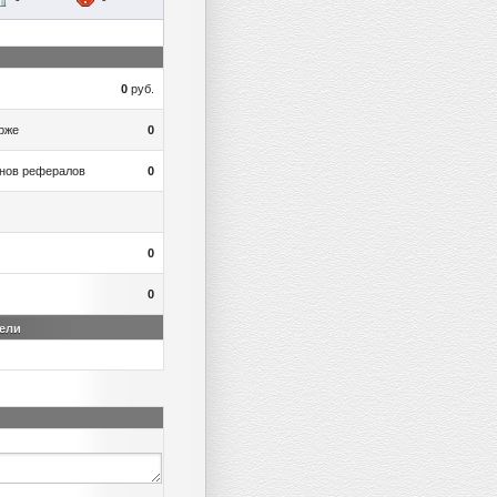
0
руб.
рже
0
онов рефералов
0
0
0
ели