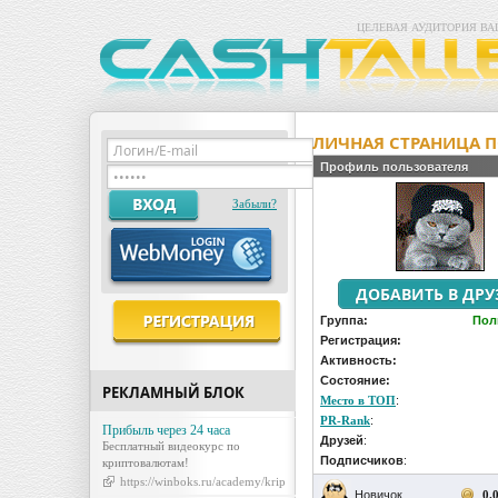
ЦЕЛЕВАЯ АУДИТОРИЯ ВА
ЛИЧНАЯ СТРАНИЦА П
Профиль пользователя
Забыли?
Группа:
Пол
Регистрация:
Активность:
Состояние:
РЕКЛАМНЫЙ БЛОК
Место в ТОП
:
PR-Rank
:
Прибыль через 24 часа
Друзей
:
Бесплатный видеокурс по
Подписчиков
:
криптовалютам!
https://winboks.ru/academy/kripto/sait1/index.html
Новичок
0.