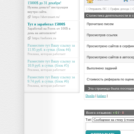
15000$ до 31 декабря!
Нужны деньги? инструкция
::
::
::
Отправить ПС
График дохода
С
внутри сайта.
Статистика деятельности в 
https://shevznaet.ru/
Тут я заработал 15800$
Прочитано писем
Заработай на Forex от 100$ в
день на автопилоте!
Просмотров ссылок
https://neforex.ru
Разместите тут Вашу ссылку за
Просмотрено сайтов в серфин
11.95 руб. в сутки. (блок #4)
Реклама, которая работает
Просмотрено сайтов в автосе
Разместите тут Вашу ссылку за
10.9 руб. в сутки. (блок #5)
Выполнено заданий
Реклама, которая работает
Разместите тут Вашу ссылку за
Стоимость реферала по оцен
9.74 руб. в сутки. (блок #6)
Реклама, которая работает
Эта страница была посеще
Donlis
|
kidarz
|
Всего отзывов:
+ 0
/
- 0
Тип