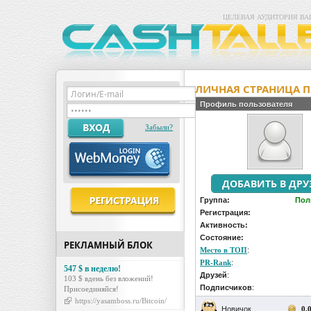
ЦЕЛЕВАЯ АУДИТОРИЯ ВА
ЛИЧНАЯ СТРАНИЦА П
Профиль пользователя
Забыли?
Группа:
Пол
Регистрация:
Активность:
Состояние:
РЕКЛАМНЫЙ БЛОК
Место в ТОП
:
PR-Rank
:
547 $ в неделю!
Друзей
:
103 $ вдень без вложений!
Подписчиков
:
Присоединяйся!
https://yasamboss.ru/Bitcoin/
Новичок
0.