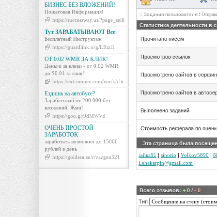
БИЗНЕС БЕЗ ВЛОЖЕНИЙ!
Пошаговая Информация!
::
:: Задания пользователя
Отправ
https://successway.us/?page_selling=nmb
Статистика деятельности в 
Тут ЗАРАБАТЫВАЮТ Все
Бесплатный Инструктаж
Прочитано писем
https://guardlink.org/LIhzl1
Просмотров ссылок
ОТ 0.02 WMR ЗА КЛИК!
Деньги за клики - от 0.02 WMR
до $0.01 за клик!
Просмотрено сайтов в серфин
https://ext-money.com/work/click.php
Просмотрено сайтов в автосе
Ездишь на автобусе?
Зарабатывай от 200 000 без
вложений. Жми!
Выполнено заданий
https://goo.gl/9dMWVd
ОЧЕНЬ ПРОСТОЙ
Стоимость реферала по оцен
ЗАРАБОТОК
заработать возможно до 15000
Эта страница была посеще
рублей в день
зайка91
|
sinorio
|
Volkov5890
|
8
https://goldsea.su/r/vazgen321
Lehakarpin@gmail.com
|
Всего отзывов:
+ 0
/
- 0
Тип