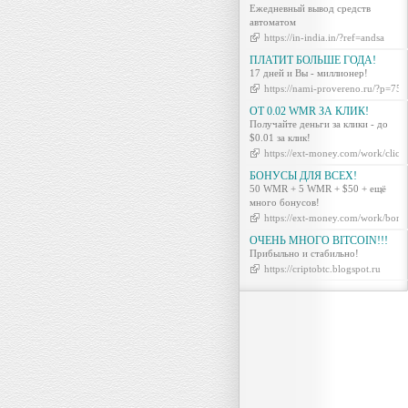
Ежедневный вывод средств
автоматом
https://in-india.in/?ref=andsa
ПЛАТИТ БОЛЬШЕ ГОДА!
17 дней и Вы - миллионер!
https://nami-provereno.ru/?p=756
ОТ 0.02 WMR ЗА КЛИК!
Получайте деньги за клики - до
$0.01 за клик!
https://ext-money.com/work/click
БОНУСЫ ДЛЯ ВСЕХ!
50 WMR + 5 WMR + $50 + ещё
много бонусов!
https://ext-money.com/work/bonu
ОЧЕНЬ МНОГО BITCOIN!!!
Прибыльно и стабильно!
https://criptobtc.blogspot.ru