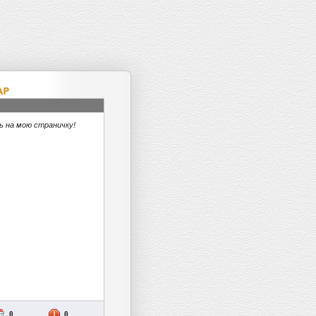
CashTaller
AP
ь на мою страничку!
0
0