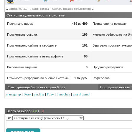
::
::
::
::
Отправить ПС
График дохода
Сделать подарок пользователю
Статистика деятельности в системе
Прочитано писем
439
из
499
Потрачено на рекламу
Просмотров ссылок
196
Куплено рефералов на би
Просмотрено сайтов в серфинге
101
Выиграно простых аукци
.php
Просмотрено сайтов в автосерфинге
96
Выполнено заданий
6
Продано рефералов
ses.php
Стоимость реферала по оценке системы
1.07
руб.
Рефералов
Эта страница была посещена
6
раз
Последние посетит
managarap
|
Вжик
|
dar.ling
|
Foxy
|
Lenochek
|
easyshopmd
|
Всего отзывов:
+ 0
/
- 0
Тип