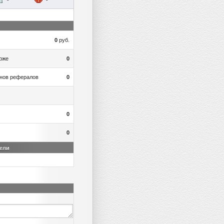
0
руб.
рже
0
онов рефералов
0
0
0
ели