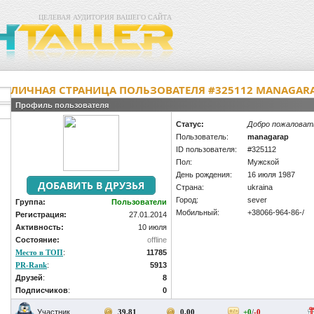
ЦЕЛЕВАЯ АУДИТОРИЯ ВАШЕГО САЙТА
ЛИЧНАЯ СТРАНИЦА ПОЛЬЗОВАТЕЛЯ #325112 MANAGAR
Профиль пользователя
Статус:
Добро пожаловат
Пользователь:
managarap
ID пользователя:
#325112
Пол:
Мужской
День рождения:
16 июля 1987
Страна:
ukraina
Город:
sever
Группа:
Пользователи
Мобильный:
+38066-964-86-/
Регистрация:
27.01.2014
Активность:
10 июля
Состояние:
offline
Место в ТОП
:
11785
PR-Rank
:
5913
Друзей
:
8
Подписчиков
:
0
ef79525fab938541aa5fb19bc9f706
Участник
39.81
0.00
+0
/
-0