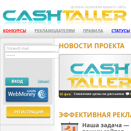
ЦЕЛЕВАЯ АУДИТОРИЯ ВАШЕГО САЙТА
В связи с тем, что мы отсеяли много
мультиаккаунтов, мы можем снизить ц
на рассылку всем.
КОНКУРСЫ
РЕКЛАМОДАТЕЛЯМ
Просмотров: 32039
ПРАВИЛА
СТАТУСЫ
НОВОСТИ ПРОЕКТА
Забыли?
Снижение цены на рассылки
02 фев
ЭФФЕКТИВНАЯ РЕКЛ
Наша задача —