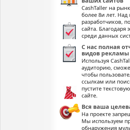
ваших сайтов
CashTaller на рын
более 8и лет. Над
разработчиков, 
сайта. Благодаря 
среди данных сис
С нас полная о
видов рекламы 
Используя CashTal
аудиторию, сможе
чтобы пользовате
ссылкам или поис
пустите текстову
сайте.
Вся ваша целев
На проекте запре
Мы используем п
обнаружения муль